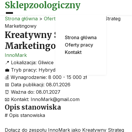
Sklepzoologiczny
Strona główna
>
Oferty pracy
>
Kreatywny Strateg
Marketingowy
Kreatywny Strateg
Strona główna
Marketingowy
Oferty pracy
Kontakt
InnoMark
📍
Lokalizacja:
Gliwice
💼
Tryb pracy:
Hybrydowa
💰
Wynagrodzenie:
8 000 - 15 000 zł
📅
Data publikacji:
08.01.2026
⏰
Ważna do:
08.01.2027
📧
Kontakt:
InnoMark@gmail.com
Opis stanowiska
# Opis stanowiska
Dołącz do zespołu InnoMark jako Kreatywny Strateg